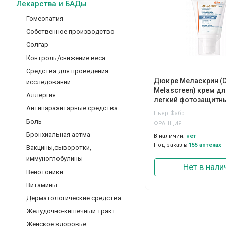
Лекарства и БАДы
Гомеопатия
Собственное производство
Солгар
Контроль/снижение веса
Средства для проведения
Дюкре Меласкрин (D
исследований
Melascreen) крем дл
Аллергия
легкий фотозащитн
Антипаразитарные средства
SPF50+
Пьер Фабр
Боль
ФРАНЦИЯ
Бронхиальная астма
В наличии:
нет
Под заказ в
155 аптеках
Вакцины,сыворотки,
иммуноглобулины
Нет в нали
Венотоники
Витамины
Дерматологические средства
Желудочно-кишечный тракт
Женское здоровье