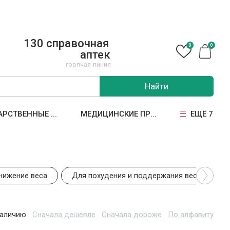
130 справочная
0
0
аптек
горячая линия
Найти
АРСТВЕННЫЕ ...
МЕДИЦИНСКИЕ ПР...
ЕЩЁ 7
нижение веса
Для похудения и поддержания веса
наличию
Сначала дешевле
Сначала дороже
По алфавиту