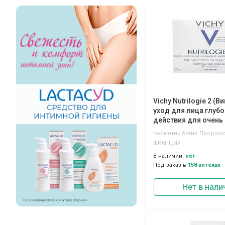
Vichy Nutrilogie 2 (В
уход для лица глуб
действия для очень
50мл
Косметик Актив Продюк
ФРАНЦИЯ
В наличии:
нет
Под заказ в
158 аптеках
Нет в нали