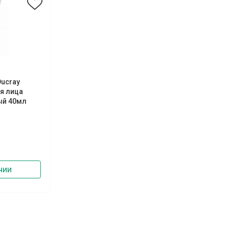
ucray
я лица
ый 40мл
чии