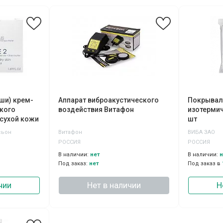
иши) крем-
Аппарат виброакустического
Покрывал
окого
воздействия Витафон
изотермич
 сухой кожи
шт
сьон
Витафон
ВИБА ЗАО
РОССИЯ
РОССИЯ
В наличии:
нет
В наличии:
н
Под заказ:
нет
Под заказ в
чии
Нет в наличии
Н