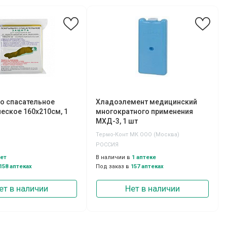
о спасательное
Хладоэлемент медицинский
еское 160х210см, 1
многократного применения
МХД-3, 1 шт
Термо-Конт МК ООО (Москва)
РОССИЯ
ет
В наличии в
1 аптеке
158 аптеках
Под заказ в
157 аптеках
ет в наличии
Нет в наличии