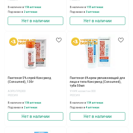
В наличии в
156 аптеках
В наличии в
155 аптеках
Под заказ в
2 аптеках
Под заказ в
3 аптеках
Нет в наличии
Нет в наличии
Пантенол 5% спрей Консумед
Пантенол 6% крем увлажняющий для
(Consumed), 130г
лица и тела Консумед (Consumed),
туба 50мл
АЭРО-ПРО,ООО
УНИК косметик ООО
РОССИЯ
РОССИЯ
В наличии в
156 аптеках
В наличии в
154 аптеках
Под заказ в
2 аптеках
Под заказ в
4 аптеках
Нет в наличии
Нет в наличии