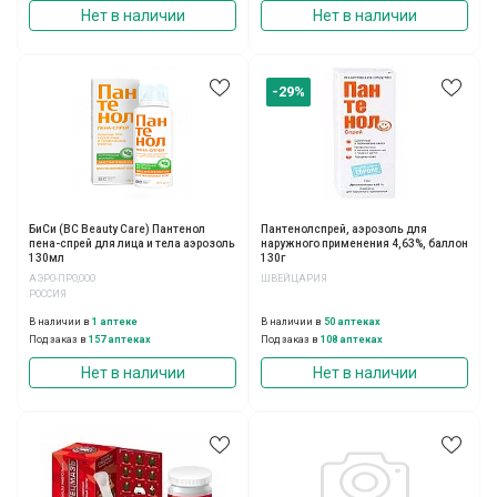
Нет в наличии
Нет в наличии
-29%
БиСи (BC Beauty Care) Пантенол
Пантенолспрей, аэрозоль для
пена-спрей для лица и тела аэрозоль
наружного применения 4,63%, баллон
130мл
130г
АЭРО-ПРО,ООО
ШВЕЙЦАРИЯ
РОССИЯ
В наличии в
1 аптеке
В наличии в
50 аптеках
Под заказ в
157 аптеках
Под заказ в
108 аптеках
Нет в наличии
Нет в наличии