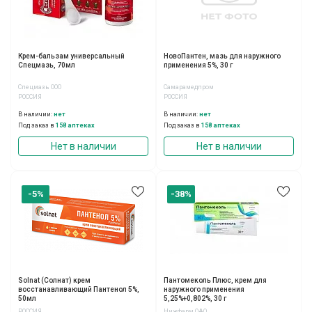
Крем-бальзам универсальный
НовоПантен, мазь для наружного
Спецмазь, 70мл
применения 5%, 30 г
Спецмазь ООО
Самарамедпром
РОССИЯ
РОССИЯ
В наличии:
нет
В наличии:
нет
Под заказ в
158 аптеках
Под заказ в
158 аптеках
Нет в наличии
Нет в наличии
-5%
-38%
Solnat (Солнат) крем
Пантомеколь Плюс, крем для
восстанавливающий Пантенол 5%,
наружного применения
50мл
5,25%+0,802%, 30 г
РОССИЯ
Нижфарм ОАО