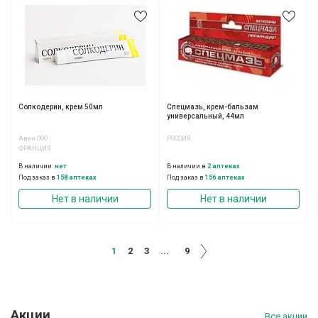
Солкодерин, крем 50мл
Спецмазь, крем-бальзам
универсальный, 44мл
Авен ООО
РОССИЯ
ФРАНЦИЯ
В наличии:
нет
В наличии в
2 аптеках
Под заказ в
158 аптеках
Под заказ в
156 аптеках
Нет в наличии
Нет в наличии
1
2
3
...
9
Акции
Все акции