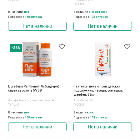
РОССИЯ
В наличии:
нет
В наличии в
25 аптеках
Под заказ в
158 аптеках
Под заказ в
133 аптеках
Нет в наличии
Нет в наличии
-36%
Librederm Panthenol (Либридерм)
Пантенол пена-спрей детский
спрей аэрозоль 5% 58г
подорожник, череда, ромашка,
шалфей, 58мл
Аэрофа Аэросол Доум Сан.Тидж. А.Ш.
Арго-Фарм ООО
ТУРЦИЯ
РОССИЯ
В наличии:
нет
В наличии:
нет
Под заказ в
158 аптеках
Под заказ в
158 аптеках
Нет в наличии
Нет в наличии