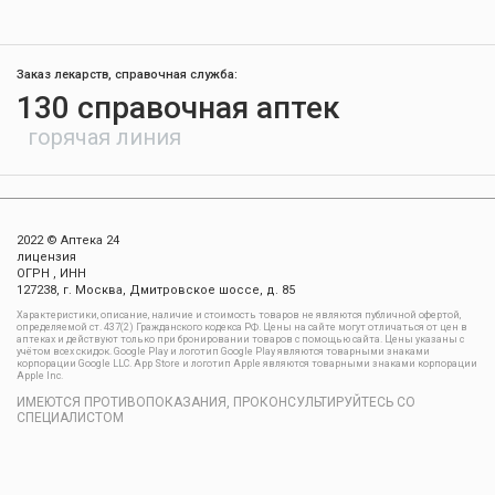
Заказ лекарств, справочная служба:
130 справочная аптек
горячая линия
2022 © Аптека 24
лицензия
ОГРН , ИНН
127238, г. Москва, Дмитровское шоссе, д. 85
Xарактеристики, описание, наличие и стоимость товаров не являются публичной офертой,
определяемой ст. 437(2) Гражданского кодекса РФ. Цены на сайте могут отличаться от цен в
аптеках и действуют только при бронировании товаров с помощью сайта. Цены указаны с
учётом всех скидок. Google Play и логотип Google Play являются товарными знаками
корпорации Google LLC. App Store и логотип Apple являются товарными знаками корпорации
Apple Inc.
ИМЕЮТСЯ ПРОТИВОПОКАЗАНИЯ, ПРОКОНСУЛЬТИРУЙТЕСЬ СО
СПЕЦИАЛИСТОМ