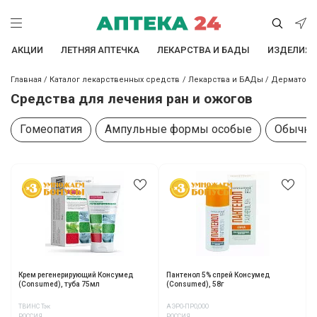
АКЦИИ
ЛЕТНЯЯ АПТЕЧКА
ЛЕКАРСТВА И БАДЫ
ИЗДЕЛИЯ 
Главная
/
Каталог лекарственных средств
/
Лекарства и БАДы
/
Дерматоло
Средства для лечения ран и ожогов
Гомеопатия
Ампульные формы особые
Обычна
Крем регенерирующий Консумед
Пантенол 5% спрей Консумед
(Consumed), туба 75мл
(Consumed), 58г
ТВИНС Тэк
АЭРО-ПРО,ООО
РОССИЯ
РОССИЯ