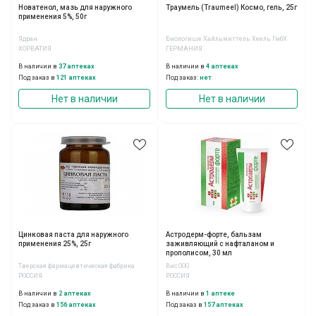
Новатенол, мазь для наружного
Траумель (Traumeel) Космо, гель, 25г
применения 5%, 50г
Ядран
Биологише Хайльмиттель Хеель ГмбХ
ХОРВАТИЯ
ГЕРМАНИЯ
В наличии в
37 аптеках
В наличии в
4 аптеках
Под заказ в
121 аптеках
Под заказ:
нет
Нет в наличии
Нет в наличии
Цинковая паста для наружного
Астродерм-форте, бальзам
применения 25%, 25г
заживляющий с нафталаном и
прополисом, 30 мл
Тверская фармацевтическая фабрика
Вис ООО
РОССИЯ
РОССИЯ
В наличии в
2 аптеках
В наличии в
1 аптеке
Под заказ в
156 аптеках
Под заказ в
157 аптеках