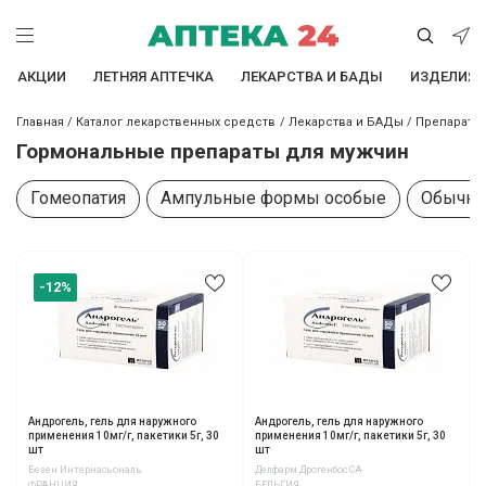
АКЦИИ
ЛЕТНЯЯ АПТЕЧКА
ЛЕКАРСТВА И БАДЫ
ИЗДЕЛИЯ 
Главная
/
Каталог лекарственных средств
/
Лекарства и БАДы
/
Препараты
Гормональные препараты для мужчин
Гомеопатия
Ампульные формы особые
Обычна
-12%
Андрогель, гель для наружного
Андрогель, гель для наружного
применения 10мг/г, пакетики 5г, 30
применения 10мг/г, пакетики 5г, 30
шт
шт
Безен Интернасьональ
Делфарм Дрогенбос СА
ФРАНЦИЯ
БЕЛЬГИЯ