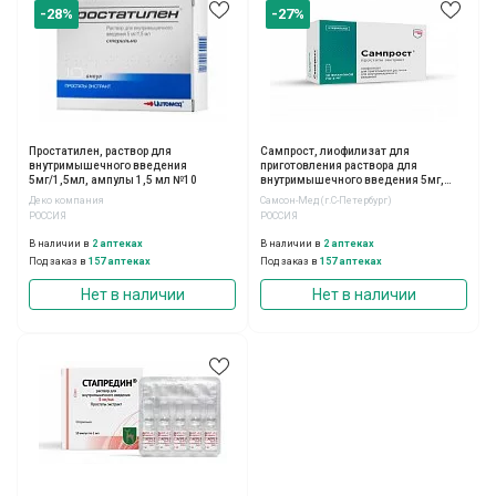
-28%
-27%
Простатилен, раствор для
Сампрост, лиофилизат для
внутримышечного введения
приготовления раствора для
5мг/1,5мл, ампулы 1,5 мл №10
внутримышечного введения 5мг,
флаконы, 10шт
Деко компания
Самсон-Мед (г.С-Петербург)
РОССИЯ
РОССИЯ
В наличии в
2 аптеках
В наличии в
2 аптеках
Под заказ в
157 аптеках
Под заказ в
157 аптеках
Нет в наличии
Нет в наличии