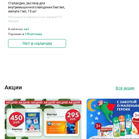
Стапредин, раствор для
внутримышечного введения 5мг/мл,
ампула 1мл, 10 шт
Московский эндокринный завод ФГУП
РОССИЯ
В наличии:
нет
Под заказ в
159 аптеках
Нет в наличии
Акции
Все акции