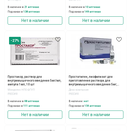
В наличии в
21 аптеках
В наличии в
10 аптеках
Под заказ в
138 аптеках
Под заказ в
149 аптеках
Нет в наличии
Нет в наличии
-27%
Простакор, раствор для
Простатилен, лиофилизат для
внутримышечного введения 5мг/мл,
приготовления раствора для
ампула 1мл, 10 шт
внутримышечного введения 5мг,
ампулы 5мг, 10 шт
Микроген НПО ФГУП
Деко компания
РОССИЯ
РОССИЯ
В наличии в
48 аптеках
В наличии:
нет
Под заказ в
111 аптеках
Под заказ в
154 аптеках
Нет в наличии
Нет в наличии