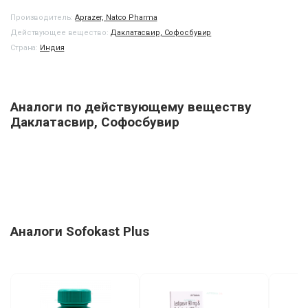
Производитель:
Aprazer, Natco Pharma
Действующее вещество:
Даклатасвир, Софосбувир
Страна:
Индия
Аналоги по действующему веществу
Даклатасвир, Софосбувир
Аналоги Sofokast Plus