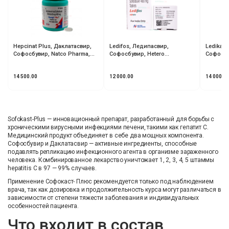
Hepcinat Plus, Даклатасвир,
Ledifos, Ледипасвир,
Ledikast
Софосбувир, Natco Pharma,
Софосбувир, Hetero
Софосбу
Индия
Healthcare, Индия
14 500.00
12 000.00
14 000.0
Sofokast-Plus — инновационный препарат, разработанный для борьбы с
хроническими вирусными инфекциями печени, такими как гепатит C.
Медицинский продукт объединяет в себе два мощных компонента.
Софосбувир и Даклатасвир — активные ингредиенты, способные
подавлять репликацию инфекционного агента в организме зараженного
человека. Комбинированное лекарство уничтожает 1, 2, 3, 4, 5 штаммы
hepatitis C в 97 — 99% случаев.
Применение Софокаст- Плюс рекомендуется только под наблюдением
врача, так как дозировка и продолжительность курса могут различаться в
зависимости от степени тяжести заболевания и индивидуальных
особенностей пациента.
Что входит в состав