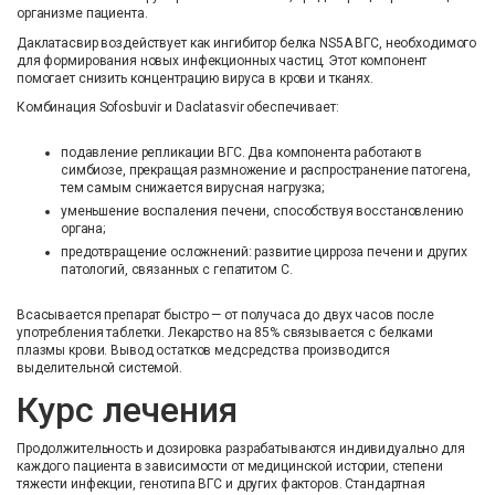
организме пациента.
Даклатасвир воздействует как ингибитор белка NS5A ВГС, необходимого
для формирования новых инфекционных частиц. Этот компонент
помогает снизить концентрацию вируса в крови и тканях.
Комбинация Sofosbuvir и Daclatasvir обеспечивает:
подавление репликации ВГС. Два компонента работают в
симбиозе, прекращая размножение и распространение патогена,
тем самым снижается вирусная нагрузка;
уменьшение воспаления печени, способствуя восстановлению
органа;
предотвращение осложнений: развитие цирроза печени и других
патологий, связанных с гепатитом C.
Всасывается препарат быстро — от получаса до двух часов после
употребления таблетки. Лекарство на 85% связывается с белками
плазмы крови. Вывод остатков медсредства производится
выделительной системой.
Курс лечения
Продолжительность и дозировка разрабатываются индивидуально для
каждого пациента в зависимости от медицинской истории, степени
тяжести инфекции, генотипа ВГC и других факторов. Стандартная