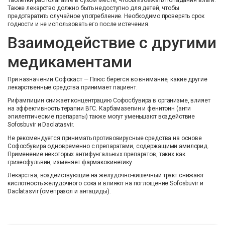
Также лекарство должно быть недоступно для детей, чтобы
предотвратить случайное употребление. Необходимо проверять срок
годности и не использовать его после истечения.
Взаимодействие с другими
медикаментами
При назначении Софокаст — Плюс берется во внимание, какие другие
лекарственные средства принимает пациент.
Рифампицин снижает концентрацию Софосбувира в организме, влияет
на эффективность терапии ВГС. Карбамазепин и фенитоин (анти
эпилептические препараты) также могут уменьшают воздействие
Sofosbuvir и Daclatasvir.
Не рекомендуется принимать противовирусные средства на основе
Софосбувира одновременно с препаратами, содержащими амилорид.
Применение некоторых антифунгальных препаратов, таких как
гризеофульвин, изменяет фармакокинетику.
Лекарства, воздействующие на желудочно-кишечный тракт снижают
кислотность желудочного сока и влияют на поглощение Sofosbuvir и
Daclatasvir (омепразол и антациды).