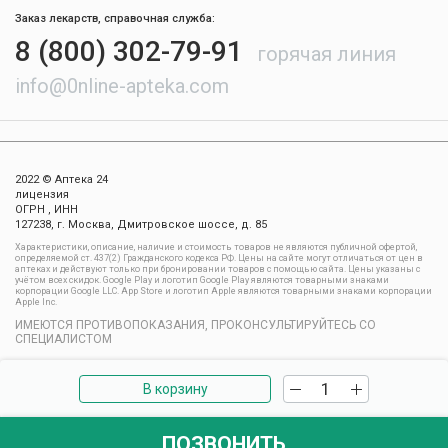
Заказ лекарств, справочная служба:
8 (800) 302-79-91
горячая линия
info@0nline-apteka.com
2022 © Аптека 24
лицензия
ОГРН , ИНН
127238, г. Москва, Дмитровское шоссе, д. 85
Xарактеристики, описание, наличие и стоимость товаров не являются публичной офертой,
определяемой ст. 437(2) Гражданского кодекса РФ. Цены на сайте могут отличаться от цен в
аптеках и действуют только при бронировании товаров с помощью сайта. Цены указаны с
учётом всех скидок. Google Play и логотип Google Play являются товарными знаками
корпорации Google LLC. App Store и логотип Apple являются товарными знаками корпорации
Apple Inc.
ИМЕЮТСЯ ПРОТИВОПОКАЗАНИЯ, ПРОКОНСУЛЬТИРУЙТЕСЬ СО
СПЕЦИАЛИСТОМ
В корзину
ПОЗВОНИТЬ