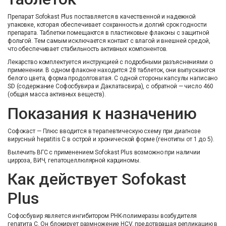
Препарат Sofokast Plus поставляется в качественной и надежной
упаковке, которая обеспечивает сохранность и долгий срок годности
препарата. Таблетки помещаются в пластиковые флаконы с защитной
фольгой. Тем самым исключается контакт с влагой и внешней средой,
что обеспечивает стабильность активных компонентов.
Лекарство комплектуется инструкцией с подробными разъяснениями о
применении. В одном флаконе находится 28 таблеток, они выпускаются
белого цвета, форма продолговатая. С одной стороны капсулы написано
SD (содержание Софосбувира и Даклатасвира), с обратной — число 460
(общая масса активных веществ).
Показания к назначению
Софокаст — Плюс вводится в терапевтическую схему при диагнозе
вирусный hepatitis C в острой и хронической форме (генотипы от 1 до 5).
Вылечить ВГС с применением Sofokast Plus возможно при наличии
цирроза, ВИЧ, гепатоцеллюлярной карциномы.
Как действует Sofokast
Plus
Софосбувир является ингибитором РНК-полимеразы возбудителя
гепатита C. Он блокирует размножение HCV, предотвращая репликацию в