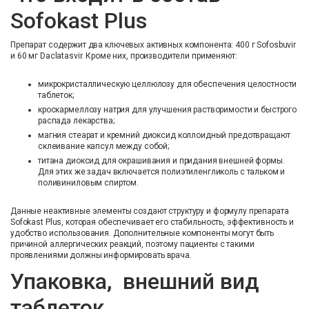
Sofokast Plus
Препарат содержит два ключевых активных компонента: 400 г Sofosbuvir
и 60 мг Daclatasvir. Кроме них, производители применяют:
микрокристаллическую целлюлозу для обеспечения целостности
таблеток;
кроскармеллозу натрия для улучшения растворимости и быстрого
распада лекарства;
магния стеарат и кремний диоксид коллоидный предотвращают
склеивание капсул между собой;
титана диоксид для окрашивания и придания внешней формы.
Для этих же задач включается полиэтиленгликоль с тальком и
поливиниловым спиртом.
Данные неактивные элементы создают структуру и формулу препарата
Sofokast Plus, которая обеспечивает его стабильность, эффективность и
удобство использования. Дополнительные компоненты могут быть
причиной аллергических реакций, поэтому пациенты с такими
проявлениями должны информировать врача.
Упаковка, внешний вид
таблеток