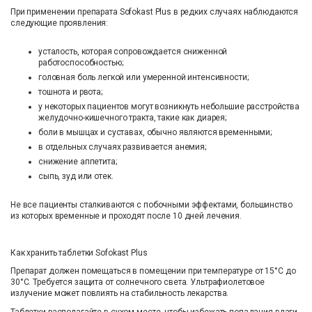
При применении препарата Sofokast Plus в редких случаях наблюдаются
следующие проявления:
усталость, которая сопровождается сниженной
работоспособностью;
головная боль легкой или умеренной интенсивности;
тошнота и рвота;
у некоторых пациентов могут возникнуть небольшие расстройства
желудочно-кишечного тракта, такие как диарея;
боли в мышцах и суставах, обычно являются временными;
в отдельных случаях развивается анемия;
снижение аппетита;
сыпь, зуд или отек.
Не все пациенты сталкиваются с побочными эффектами, большинство
из которых временные и проходят после 10 дней лечения.
Как хранить таблетки Sofokast Plus
Препарат должен помещаться в помещении при температуре от 15°C до
30°C. Требуется защита от солнечного света. Ультрафиолетовое
излучение может повлиять на стабильность лекарства.
Таблетки располагайте в сухом месте, чтобы избежать попадания влаги.