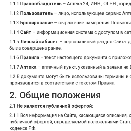
1.1.1
Правообладатель
– Аптека 24, ИНН , ОГРН , юрид
1.1.2
Пользователь
– лицо, использующее сервис Апт
1.1.3
Бронирование
– выражение намерения Пользовате
1.1.4
Сайт
– информационная система с доступом в сет
1.1.5
Личный кабинет
– персональный раздел Сайта, д
была совершена ранее.
1.1.6
Правила
– текст настоящего документа с прилож
1.1.7
Аптека
– аптечный пункт, указанный в заявке на
1.2 В документе могут быть использованы термины и 
производится в соответствии с текстом Правил.
2. Общие положения
2.1
Не является публичной офертой:
2.1.1 Вся информация на Сайте, касающаяся описания, 
публичной офертой, определяемой положениями Стать
кодекса РФ.