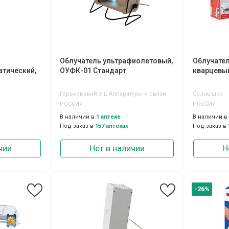
Облучатель ультрафиолетовый,
Облучате
тический,
ОУФК-01 Стандарт
кварцевый
Горьковский з-д Аппаратуры и связи
Солнышко
РОССИЯ
РОССИЯ
В наличии в
1 аптеке
В наличии в
Под заказ в
157 аптеках
Под заказ в
чии
Нет в наличии
Н
-26%