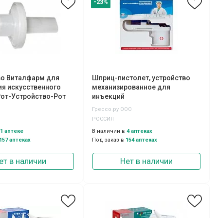
-23%
во Виталфарм для
Шприц-пистолет, устройство
я искусственного
механизированное для
Рот-Устройство-Рот
инъекций
вое
Грессо.ру ООО
РОССИЯ
1 аптеке
В наличии в
4 аптеках
157 аптеках
Под заказ в
154 аптеках
ет в наличии
Нет в наличии