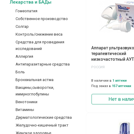
Лекарства и БАДы
Гомеопатия
Собственное производство
Солгар
Контроль/снижение веса
Средства для проведения
Аппарат ультразвук
исследований
терапевтический
Аллергия
низкочастотный АУТ
Антипаразитарные средства
РОССИЯ
Боль
Бронхиальная астма
В наличии в
1 аптеке
Под заказ в
157 аптеках
Вакцины,сыворотки,
иммуноглобулины
Нет в нали
Венотоники
Витамины
Дерматологические средства
Желудочно-кишечный тракт
Женское здоровье