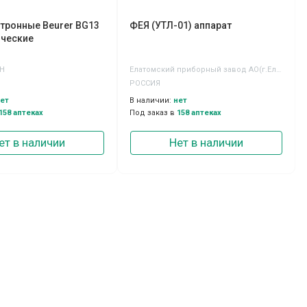
тронные Beurer BG13
ФЕЯ (УТЛ-01) аппарат
ические
H
Елатомский приборный завод АО(г.Елатьма)
РОССИЯ
ет
В наличии:
нет
158 аптеках
Под заказ в
158 аптеках
ет в наличии
Нет в наличии