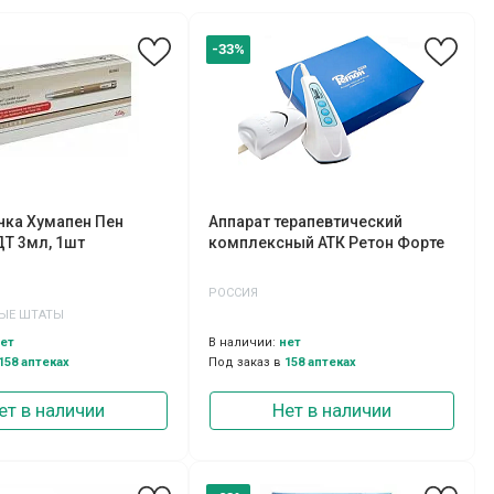
-33%
чка Хумапен Пен
Аппарат терапевтический
Т 3мл, 1шт
комплексный АТК Ретон Форте
РОССИЯ
ЫЕ ШТАТЫ
ет
В наличии:
нет
158 аптеках
Под заказ в
158 аптеках
ет в наличии
Нет в наличии