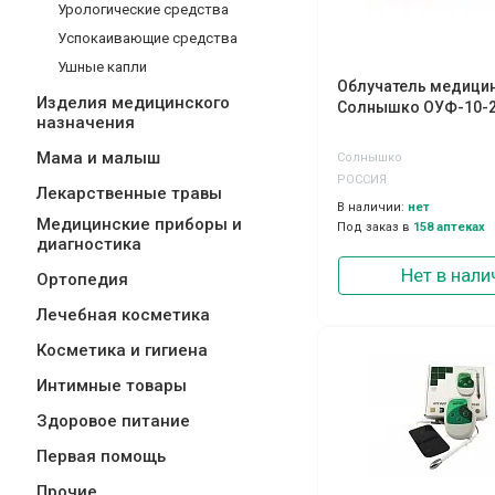
Урологические средства
Успокаивающие средства
Ушные капли
Облучатель медици
Изделия медицинского
Солнышко ОУФ-10-
назначения
Мама и малыш
Солнышко
РОССИЯ
Лекарственные травы
В наличии:
нет
Медицинские приборы и
Под заказ в
158 аптеках
диагностика
Нет в нали
Ортопедия
Лечебная косметика
Косметика и гигиена
Интимные товары
Здоровое питание
Первая помощь
Прочие