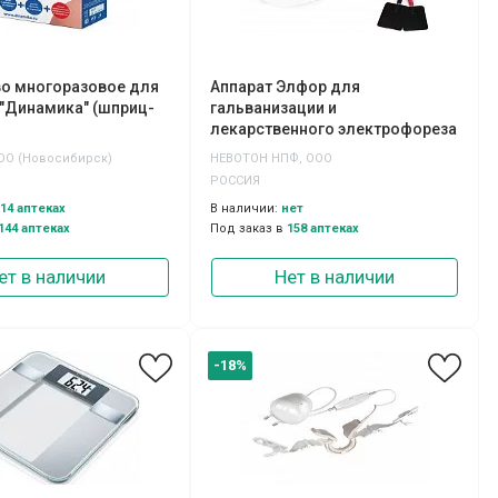
во многоразовое для
Аппарат Элфор для
"Динамика" (шприц-
гальванизации и
лекарственного электрофореза
портативный
ОО (Новосибирск)
НЕВОТОН НПФ, ООО
РОССИЯ
14 аптеках
В наличии:
нет
144 аптеках
Под заказ в
158 аптеках
ет в наличии
Нет в наличии
-18%