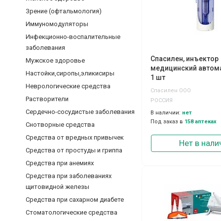
Зрение (офтальмология)
Иммуномодуляторы
Инфекционно-воспалительные
заболевания
Спасилен, инъектор
Мужское здоровье
медицинский автома
Настойки,сиропы,эликисиры
1 шт
Неврологические средства
Спасилен ООО
Растворители
РОССИЯ
Сердечно-сосудистые заболевания
В наличии:
нет
Под заказ в
158 аптеках
Снотворные средства
Средства от вредных привычек
Нет в нали
Средства от простуды и гриппа
Средства при анемиях
Средства при заболеваниях
щитовидной железы
Средства при сахарном диабете
Стоматологические средства