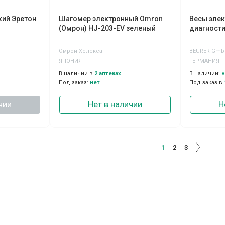
кий Эретон
Шагомер электронный Omron
Весы элек
(Омрон) HJ-203-EV зеленый
диагност
Омрон Хелскеа
BEURER Gmb
ЯПОНИЯ
ГЕРМАНИЯ
В наличии в
2 аптеках
В наличии:
н
Под заказ:
нет
Под заказ в
чии
Нет в наличии
Н
1
2
3