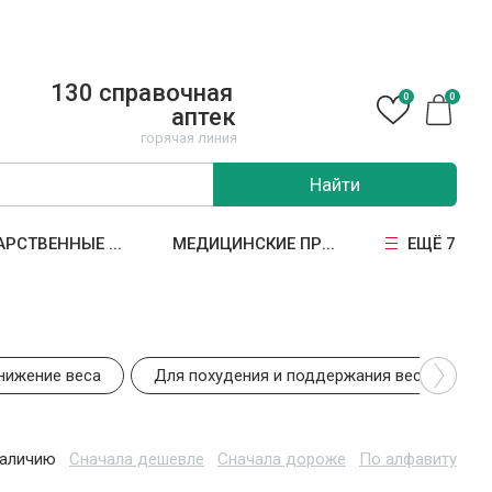
130 справочная
0
0
аптек
горячая линия
Найти
АРСТВЕННЫЕ ...
МЕДИЦИНСКИЕ ПР...
ЕЩЁ 7
нижение веса
Для похудения и поддержания веса
наличию
Сначала дешевле
Сначала дороже
По алфавиту