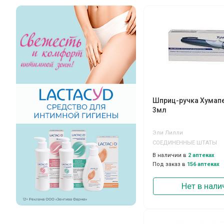
Шприц-ручка Хумапен
3мл
Эли Лилли
СОЕДИНЕННЫЕ ШТАТЫ
В наличии в
2 аптеках
Под заказ в
156 аптеках
Нет в нали