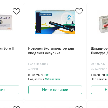
 Эрго II
Новопен Эхо, инъектор для
Шприц-ру
введения инсулина
Люксура Д
Ново Нордиск
Эли Лилли
ДАНИЯ
СОЕДИНЕНН
В наличии:
нет
В наличии:
н
Под заказ в
158 аптеках
Под заказ в
чии
Нет в наличии
Н