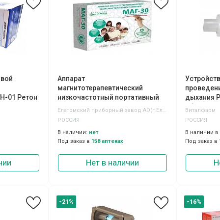
овой
Аппарат
Устройст
магнитотерапевтический
проведени
Н-01 Ретон
низкочастотный портативный
дыхания 
МАГ-30
обноразо
Елатомский приборный завод АО(г.Елатьма)
Виталфарм
РОССИЯ
РОССИЯ
В наличии:
нет
В наличии в
Под заказ в
158 аптеках
Под заказ в
чии
Нет в наличии
Н
-21%
-16%