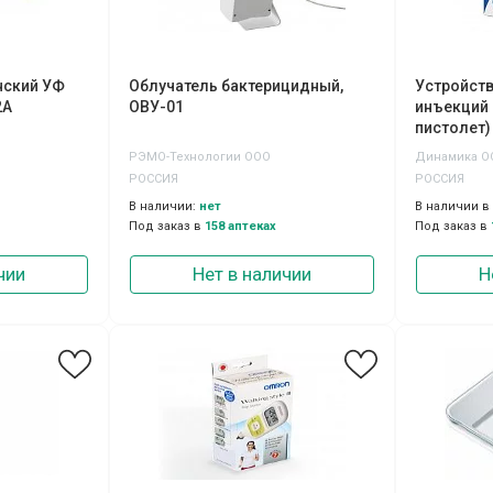
нский УФ
Облучатель бактерицидный,
Устройст
2А
ОВУ-01
инъекций 
пистолет)
РЭМО-Технологии ООО
Динамика О
РОССИЯ
РОССИЯ
В наличии:
нет
В наличии в
Под заказ в
158 аптеках
Под заказ в
чии
Нет в наличии
Н