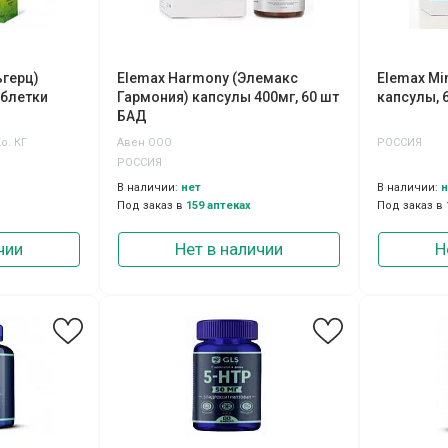
ьгерц)
Elemax Harmony (Элемакс
Elemax Mi
аблетки
Гармония) капсулы 400мг, 60 шт
капсулы, 
БАД
о. КГ
Авен ООО
РОССИЯ
РОССИЯ
В наличии:
нет
В наличии:
н
Под заказ в
159 аптеках
Под заказ в
чии
Нет в наличии
Н