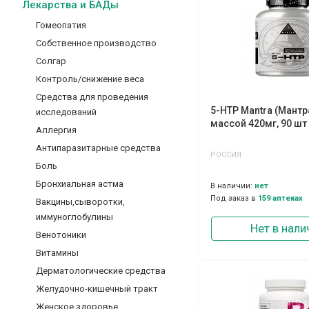
Лекарства и БАДы
Гомеопатия
Собственное производство
Солгар
Контроль/снижение веса
Средства для проведения
5-НТР Mantra (Мантр
исследований
массой 420мг, 90 шт
Аллергия
Антипаразитарные средства
РОССИЯ
Боль
Бронхиальная астма
В наличии:
нет
Под заказ в
159 аптеках
Вакцины,сыворотки,
иммуноглобулины
Нет в нали
Венотоники
Витамины
Дерматологические средства
Желудочно-кишечный тракт
Женское здоровье