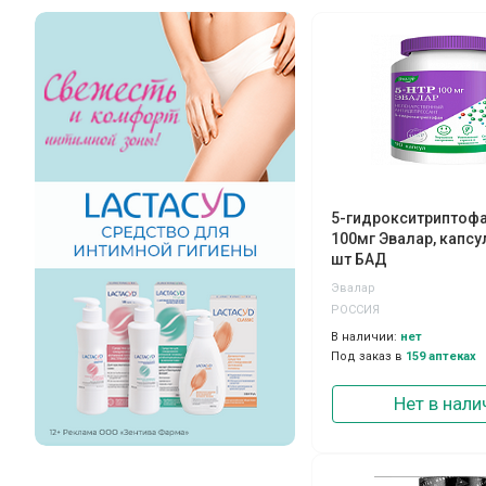
5-гидрокситриптофа
100мг Эвалар, капсул
шт БАД
Эвалар
РОССИЯ
В наличии:
нет
Под заказ в
159 аптеках
Нет в нали