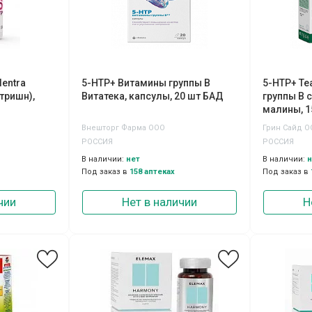
lentra
5-НТР+ Витамины группы В
5-НТР+ Те
утришн),
Витатека, капсулы, 20 шт БАД
группы В 
малины, 
Внешторг Фарма ООО
Грин Сайд 
РОССИЯ
РОССИЯ
В наличии:
нет
В наличии:
н
Под заказ в
158 аптеках
Под заказ в
чии
Нет в наличии
Н