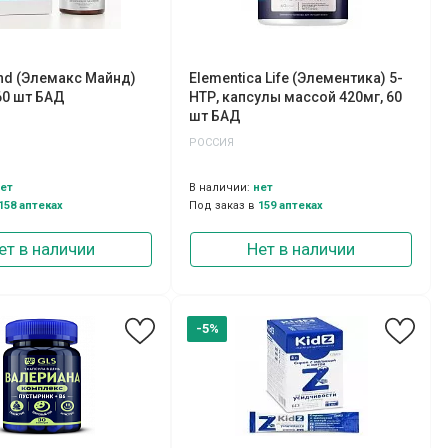
nd (Элемакс Майнд)
Elementica Life (Элементика) 5-
60 шт БАД
НТР, капсулы массой 420мг, 60
шт БАД
РОССИЯ
ет
В наличии:
нет
158 аптеках
Под заказ в
159 аптеках
ет в наличии
Нет в наличии
-5%