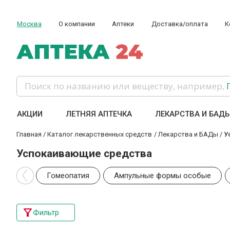
Москва
О компании
Аптеки
Доставка/оплата
К
Поиск по названию или веществу, например,
АКЦИИ
ЛЕТНЯЯ АПТЕЧКА
ЛЕКАРСТВА И БАД
Главная
/
Каталог лекарственных средств
/
Лекарства и БАДы
/
У
Успокаивающие средства
Гомеопатия
Ампульные формы особые
Фильтр