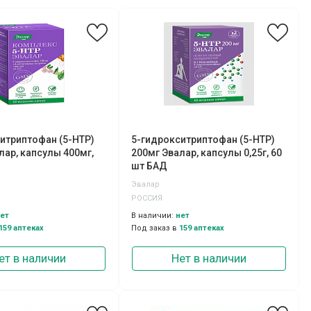
итриптофан (5-НТР)
5-гидрокситриптофан (5-НТР)
лар, капсулы 400мг,
200мг Эвалар, капсулы 0,25г, 60
шт БАД
Эвалар
РОССИЯ
ет
В наличии:
нет
159 аптеках
Под заказ в
159 аптеках
ет в наличии
Нет в наличии