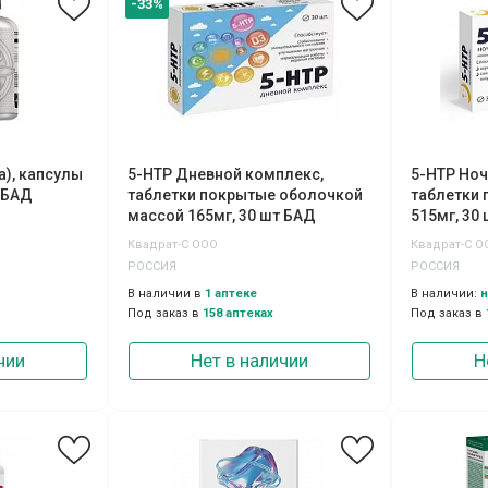
-33%
а), капсулы
5-НТР Дневной комплекс,
5-НТР Ноч
 БАД
таблетки покрытые оболочкой
таблетки
массой 165мг, 30 шт БАД
515мг, 30
Квадрат-С ООО
Квадрат-С О
РОССИЯ
РОССИЯ
В наличии в
1 аптеке
В наличии:
н
Под заказ в
158 аптеках
Под заказ в
чии
Нет в наличии
Н