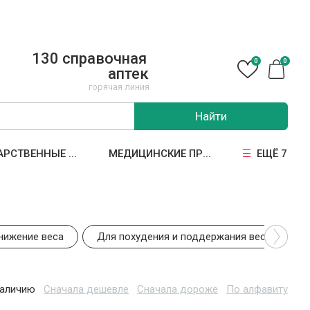
130 справочная
0
0
аптек
горячая линия
Найти
АРСТВЕННЫЕ ...
МЕДИЦИНСКИЕ ПР...
ЕЩЁ 7
нижение веса
Для похудения и поддержания веса
наличию
Сначала дешевле
Сначала дороже
По алфавиту