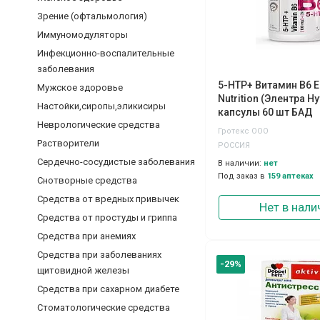
Зрение (офтальмология)
Иммуномодуляторы
Инфекционно-воспалительные
заболевания
5-НТР+ Витамин В6 E
Мужское здоровье
Nutrition (Элентра Н
Настойки,сиропы,эликисиры
капсулы 60 шт БАД
Неврологические средства
Гротекс ООО
Растворители
РОССИЯ
Сердечно-сосудистые заболевания
В наличии:
нет
Под заказ в
159 аптеках
Снотворные средства
Средства от вредных привычек
Нет в нали
Средства от простуды и гриппа
Средства при анемиях
Средства при заболеваниях
-29%
щитовидной железы
Средства при сахарном диабете
Стоматологические средства