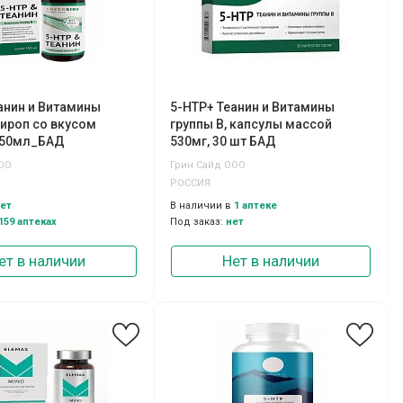
анин и Витамины
5-НТР+ Теанин и Витамины
сироп со вкусом
группы В, капсулы массой
150мл_БАД
530мг, 30 шт БАД
ООО
Грин Сайд ООО
РОССИЯ
ет
В наличии в
1 аптеке
159 аптеках
Под заказ:
нет
ет в наличии
Нет в наличии