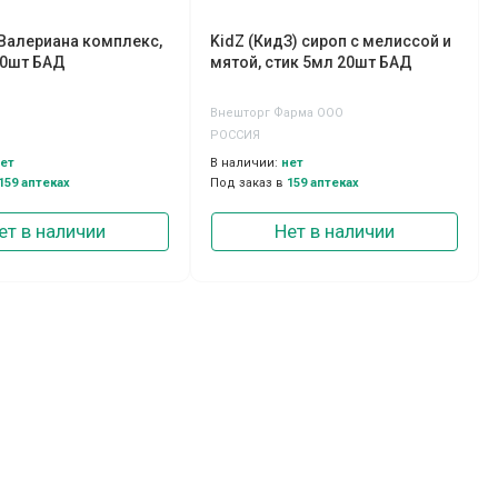
 Валериана комплекс,
KidZ (КидЗ) сироп с мелиссой и
30шт БАД
мятой, стик 5мл 20шт БАД
Внешторг Фарма ООО
РОССИЯ
ет
В наличии:
нет
159 аптеках
Под заказ в
159 аптеках
ет в наличии
Нет в наличии