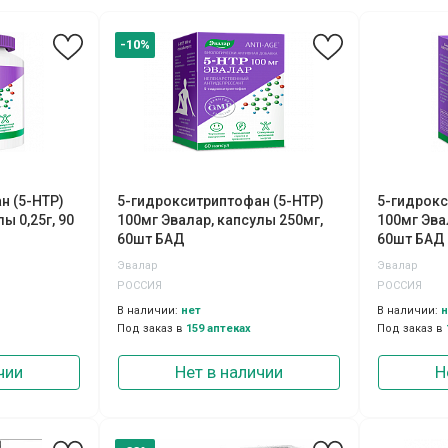
-10%
н (5-НТР)
5-гидрокситриптофан (5-НТР)
5-гидрокс
ы 0,25г, 90
100мг Эвалар, капсулы 250мг,
100мг Эва
60шт БАД
60шт БАД
Эвалар
Эвалар
РОССИЯ
РОССИЯ
В наличии:
нет
В наличии:
н
Под заказ в
159 аптеках
Под заказ в
чии
Нет в наличии
Н