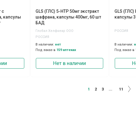
 с
GLS (ГЛС) 5-НТР 50мг экстракт
GLS (ГЛС)
, капсулы
шафрана, капсулы 400мг, 60 шт
капсулы 
т
БАД
Глобал Хелфкеар ООО
РОССИЯ
РОССИЯ
В наличии:
нет
В наличии:
н
Под заказ в
159 аптеках
Под заказ в
чии
Нет в наличии
Н
1
2
3
...
11