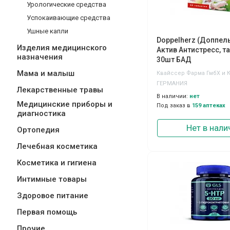
Урологические средства
Успокаивающие средства
Ушные капли
Doppelherz (Доппел
Изделия медицинского
Актив Антистресс, т
назначения
30шт БАД
Мама и малыш
Квайссер Фарма ГмбХ и К
ГЕРМАНИЯ
Лекарственные травы
В наличии:
нет
Медицинские приборы и
Под заказ в
159 аптеках
диагностика
Нет в нали
Ортопедия
Лечебная косметика
Косметика и гигиена
Интимные товары
Здоровое питание
Первая помощь
Прочие