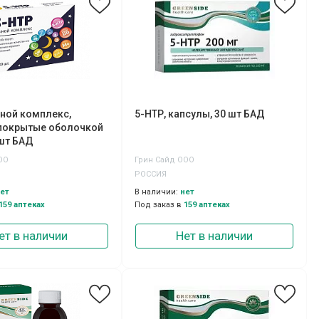
ной комплекс,
5-НТР, капсулы, 30 шт БАД
 покрытые оболочкой
 шт БАД
ОО
Грин Сайд ООО
РОССИЯ
ет
В наличии:
нет
159 аптеках
Под заказ в
159 аптеках
ет в наличии
Нет в наличии