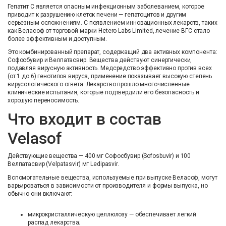
Гепатит C является опасным инфекционным заболеванием, которое
приводит к разрушению клеток печени — гепатоцитов и другим
серьезным осложнениям. С появлением инновационных лекарств, таких
как Веласоф от торговой марки Hetero Labs Limited, лечение ВГС стало
более эффективным и доступным.
Это комбинированный препарат, содержащий два активных компонента:
Софосбувир и Велпатасвир. Вещества действуют синергически,
подавляя вирусную активность. Медсредство эффективно против всех
(от 1 до 6) генотипов вируса, применение показывает высокую степень
вирусологического ответа. Лекарство прошло многочисленные
клинические испытания, которые подтвердили его безопасность и
хорошую переносимость.
Что входит в состав
Velasof
Действующие вещества — 400 мг Софосбувир (Sofosbuvir) и 100
Велпатасвир (Velpatasvir) мг Ledipasvir.
Вспомогательные вещества, используемые при выпуске Веласоф, могут
варьироваться в зависимости от производителя и формы выпуска, но
обычно они включают:
микрокристаллическую целлюлозу — обеспечивает легкий
распад лекарства;