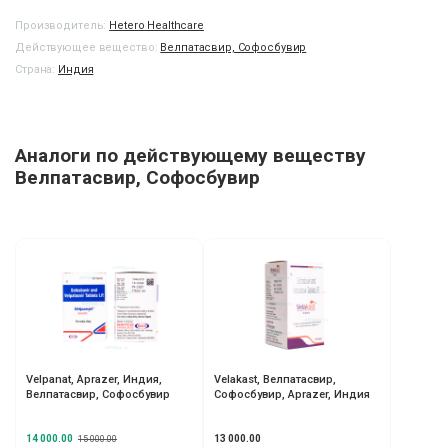
Производитель:
Hetero Healthcare
Действующее вещество:
Велпатасвир, Софосбувир
Страна:
Индия
Аналоги по действующему веществу
Велпатасвир, Софосбувир
Velpanat, Aprazer, Индия,
Velakast, Велпатасвир,
Велпатасвир, Софосбувир
Софосбувир, Aprazer, Индия
14 000.00
13 000.00
15 000.00