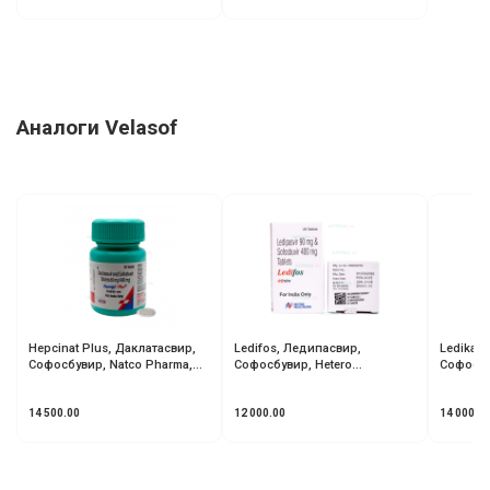
Аналоги Velasof
Hepcinat Plus, Даклатасвир,
Ledifos, Ледипасвир,
Ledikast
Софосбувир, Natco Pharma,
Софосбувир, Hetero
Софосбу
Индия
Healthcare, Индия
14 500.00
12 000.00
14 000.0