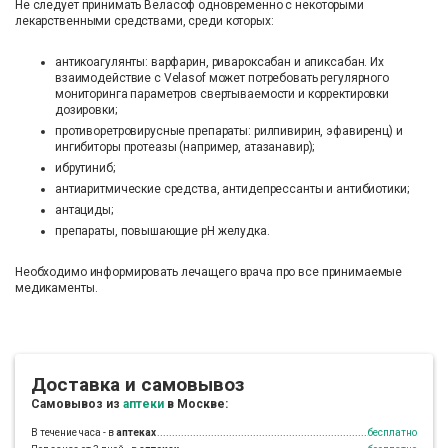
Не следует принимать Веласоф одновременно с некоторыми
лекарственными средствами, среди которых:
антикоагулянты: варфарин, ривароксабан и апиксабан. Их
взаимодействие с Velasof может потребовать регулярного
мониторинга параметров свертываемости и корректировки
дозировки;
противоретровирусные препараты: рилпивирин, эфавиренц) и
ингибиторы протеазы (например, атазанавир);
ибрутиниб;
антиаритмические средства, антидепрессанты и антибиотики;
антациды;
препараты, повышающие pH желудка.
Необходимо информировать лечащего врача про все принимаемые
медикаменты.
Доставка и самовывоз
Самовывоз из
аптеки
в Москве:
В течение часа - в
аптеках
бесплатно