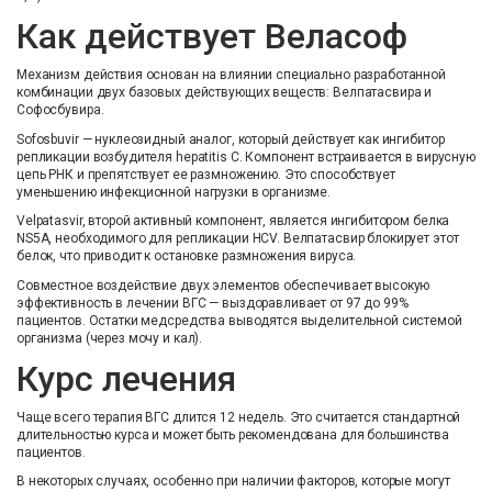
Как действует Веласоф
Механизм действия основан на влиянии специально разработанной
комбинации двух базовых действующих веществ: Велпатасвира и
Софосбувира.
Sofosbuvir — нуклеозидный аналог, который действует как ингибитор
репликации возбудителя hepatitis C. Компонент встраивается в вирусную
цепь РНК и препятствует ее размножению. Это способствует
уменьшению инфекционной нагрузки в организме.
Velpatasvir, второй активный компонент, является ингибитором белка
NS5A, необходимого для репликации HCV. Велпатасвир блокирует этот
белок, что приводит к остановке размножения вируса.
Совместное воздействие двух элементов обеспечивает высокую
эффективность в лечении ВГС — выздоравливает от 97 до 99%
пациентов. Остатки медсредства выводятся выделительной системой
организма (через мочу и кал).
Курс лечения
Чаще всего терапия ВГС длится 12 недель. Это считается стандартной
длительностью курса и может быть рекомендована для большинства
пациентов.
В некоторых случаях, особенно при наличии факторов, которые могут