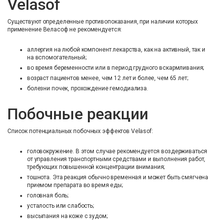
Velasof
Существуют определенные противопоказания, при наличии которых
применение Веласоф не рекомендуется:
аллергия на любой компонент лекарства, как на активный, так и
на вспомогательный;
во время беременности или в период грудного вскармливания;
возраст пациентов менее, чем 12 лет и более, чем 65 лет;
болезни почек, прохождение гемодиализа.
Побочные реакции
Список потенциальных побочных эффектов Velasof:
головокружение. В этом случае рекомендуется воздерживаться
от управления транспортными средствами и выполнения работ,
требующих повышенной концентрации внимания;
тошнота. Эта реакция обычно временная и может быть смягчена
приемом препарата во время еды;
головная боль;
усталость или слабость;
высыпания на коже с зудом;