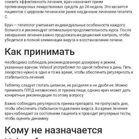
снизить эффективность лечения, врач назначает прием
противовирусных лекарственных средств до 24 недель. Это касается
пациентов с циррозом печени или ранее неудачным лечением гепатита
C.
Врач — гепатолог учитывает индивидуальные особенности каждого
больного и рекомендует оптимальную продолжительность курса. После
завершения лечения важно продолжать медицинский контроль, чтобы
убедиться в полной элиминации вируса и восстановлении печени.
Как принимать
Необходимо соблюдать рекомендованную дозировку и режим,
указанные врачом. Velasof употребляют по одной таблетке в день. Пить
лекарство нужно в одно и то же время, чтобы обеспечить регулярность и
стабильность лечения.
Таблетку следует глотать целиком, не разделяя и не дробя ее. Можно
принимать ПППД независимо от приема пищи, однако врач может дать
конкретные рекомендации по этому вопросу.
Важно соблюдать регулярность приема препарата. Не пропускать дни,
чтобы обеспечить стабильное подавление вируса. Во время лечения
врач наблюдает за состоянием пациента и проводит регулярные тесты,
чтобы оценить динамику.
Кому не назначается