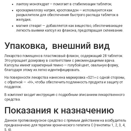
лактозу моногидрат — помогает в стабилизации таблеток;
кроскармеллозу натрия, кросповидон — используются как
разрыхлители для обеспечения быстрого распада таблеток в
желудке;
магния стеарат — добавляется как вещество, обеспечивающее
легкость выемки капсул из флакона, предотвращая склеивание.
Упаковка, внешний вид
Лекарство помещено в пластиковый флакон, содержащий 28 таблеток.
Это упрощает дозировку в соответствии с рекомендациями врача.
Капсулы имеют характерный темно — голубой цвет, овальную форму,
благодаря этому их легко идентифицировать.
На поверхности лекарства нанесена маркировка «S21» с одной стороны,
с обратной — «Н», чтобы обеспечить подлинность продукта и защиту от
подделок.
В комплект входит инструкция с подробным описанием лекарственного
средства.
Показания к назначению
Данное противовирусное средство с прямым действием на возбудитель
предназначено для терапии хронического гепатита С (генотипы 1, 2, 3, 4,
5, 6).