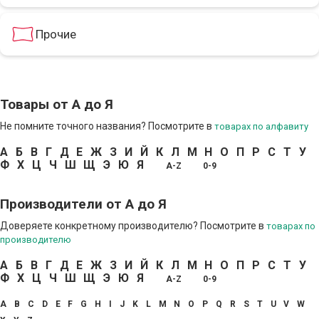
Прочие
Товары от А до Я
Не помните точного названия? Посмотрите в
товарах по алфавиту
А
Б
В
Г
Д
Е
Ж
З
И
Й
К
Л
М
Н
О
П
Р
С
Т
У
Ф
Х
Ц
Ч
Ш
Щ
Э
Ю
Я
A-Z
0-9
Производители от А до Я
Доверяете конкретному производителю? Посмотрите в
товарах по
производителю
А
Б
В
Г
Д
Е
Ж
З
И
Й
К
Л
М
Н
О
П
Р
С
Т
У
Ф
Х
Ц
Ч
Ш
Щ
Э
Ю
Я
A-Z
0-9
A
B
C
D
E
F
G
H
I
J
K
L
M
N
O
P
Q
R
S
T
U
V
W