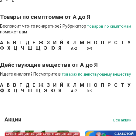
X
Y
Z
Товары по симптомам от А до Я
Беспокоит что-то конкретное? Рубрикатор
товаров по симптомам
поможет вам
А
Б
В
Г
Д
Е
Ж
З
И
Й
К
Л
М
Н
О
П
Р
С
Т
У
Ф
Х
Ц
Ч
Ш
Щ
Э
Ю
Я
A-Z
0-9
Действующие вещества от А до Я
Ищете аналоги? Посмотрите в
товарах по действующему веществу
А
Б
В
Г
Д
Е
Ж
З
И
Й
К
Л
М
Н
О
П
Р
С
Т
У
Ф
Х
Ц
Ч
Ш
Щ
Э
Ю
Я
A-Z
0-9
Акции
Все акции