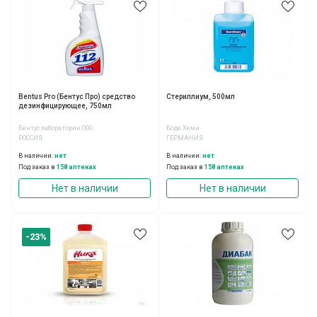
Bentus Pro (Бентус Про) средство
Стериллиум, 500мл
дезинфицирующее, 750мл
Бентус лаборатории ООО
Боде Хеми
РОССИЯ
ГЕРМАНИЯ
В наличии:
нет
В наличии:
нет
Под заказ в
158 аптеках
Под заказ в
158 аптеках
Нет в наличии
Нет в наличии
-23%