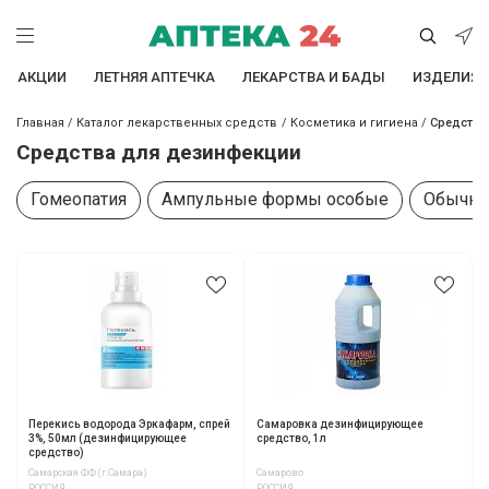
АКЦИИ
ЛЕТНЯЯ АПТЕЧКА
ЛЕКАРСТВА И БАДЫ
ИЗДЕЛИЯ 
Главная
/
Каталог лекарственных средств
/
Косметика и гигиена
/
Средства
Средства для дезинфекции
Гомеопатия
Ампульные формы особые
Обычна
Перекись водорода Эркафарм, спрей
Самаровка дезинфицирующее
3%, 50мл (дезинфицирующее
средство, 1л
средство)
Самарская ФФ (г.Самара)
Самарово
РОССИЯ
РОССИЯ