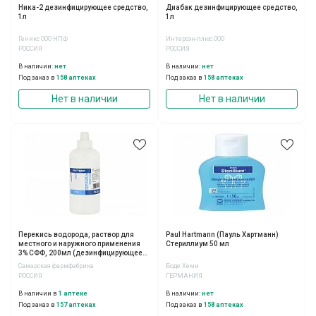
Ника-2 дезинфицирующее средство,
Диабак дезинфицирующее средство,
1л
1л
Геникс ООО НПФ
Интерсэн-плюс ООО
РОССИЯ
РОССИЯ
В наличии:
нет
В наличии:
нет
Под заказ в
158 аптеках
Под заказ в
158 аптеках
Нет в наличии
Нет в наличии
Перекись водорода, раствор для
Paul Hartmann (Пауль Хартманн)
местного и наружного применения
Стериллиум 50 мл
3% СФФ, 200мл (дезинфицирующее
средство)
Самарская фармфабрика
Боде Хеми
РОССИЯ
ГЕРМАНИЯ
В наличии в
1 аптеке
В наличии:
нет
Под заказ в
157 аптеках
Под заказ в
158 аптеках