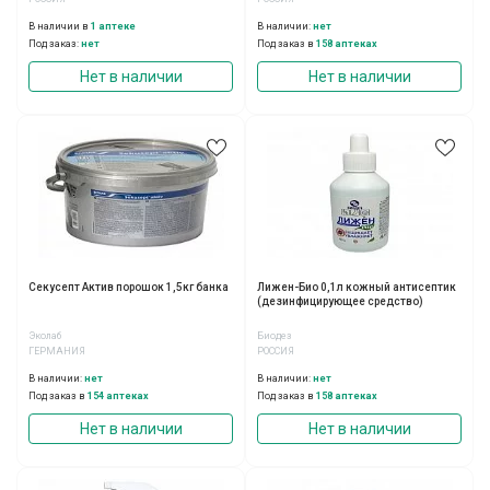
В наличии в
1 аптеке
В наличии:
нет
Под заказ:
нет
Под заказ в
158 аптеках
Нет в наличии
Нет в наличии
Секусепт Актив порошок 1,5кг банка
Лижен-Био 0,1л кожный антисептик
(дезинфицирующее средство)
Эколаб
Биодез
ГЕРМАНИЯ
РОССИЯ
В наличии:
нет
В наличии:
нет
Под заказ в
154 аптеках
Под заказ в
158 аптеках
Нет в наличии
Нет в наличии