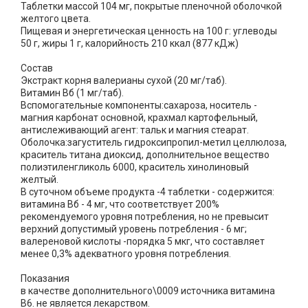
Таблетки массой 104 мг, покрытые пленочной оболочкой
желтого цвета.
Пищевая и энергетическая ценность на 100 г: углеводы
50 г, жиры 1 г, калорийность 210 ккал (877 кДж)
Состав
Экстракт корня валерианы сухой (20 мг/таб).
Витамин Вб (1 мг/таб).
Вспомогательные компоненты:сахароза, носитель -
магния карбонат основной, крахмал картофельный,
антислеживающий агент: тальк и магния стеарат.
Оболочка:загуститель гидроксипропил-метил целлюлоза,
краситель титана диоксид, дополнительное вещество
полиэтиленгликоль 6000, краситель хинолиновый
желтый.
В суточном объеме продукта -4 таблетки - содержится:
витамина Вб - 4 мг, что соответствует 200%
рекомендуемого уровня потребления, но не превысит
верхний допустимый уровень потребления - 6 мг;
валереновой кислоты -порядка 5 мкг, что составляет
менее 0,3% адекватного уровня потребления.
Показания
в качестве дополнительного\0009 источника витамина
В6. не является лекарством.