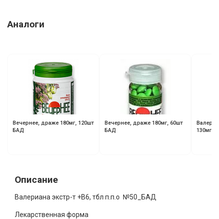
Аналоги
Вечернее, драже 180мг, 120шт
Вечернее, драже 180мг, 60шт
Валериа
БАД
БАД
130мг, 
Описание
Валериана экстр-т +В6, тбл п.п.о №50_БАД
Лекарственная форма