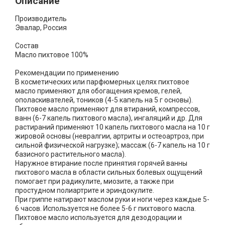
Описание
Производитель
Эвалар, Россия
Состав
Масло пихтовое 100%
Рекомендации по применению
В косметических или парфюмерных целях пихтовое
масло применяют для обогащения кремов, гелей,
ополаскивателей, тоников (4-5 капель на 5 г основы).
Пихтовое масло применяют для втираний, компрессов,
ванн (6-7 капель пихтового масла), ингаляций и др. Для
растираний применяют 10 капель пихтового масла на 10 г
жировой основы (невралгии, артриты и остеоартроз, при
сильной физической нагрузке); массаж (6-7 капель на 10 г
базисного растительного масла).
Наружное втирание после принятия горячей ванны
пихтового масла в области сильных болевых ощущений
помогает при радикулите, миозите, а также при
простудном полиартрите и эриндокулите.
При гриппе натирают маслом руки и ноги через каждые 5-
6 часов. Используется не более 5-6 г пихтового масла.
Пихтовое масло используется для дезодорации и