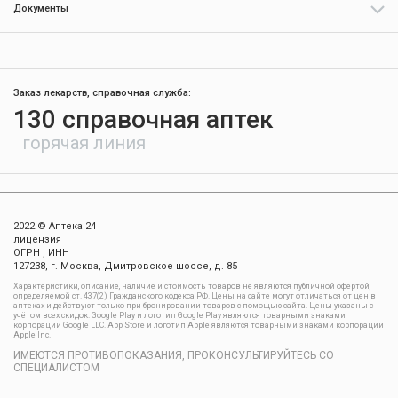
Документы
Заказ лекарств, справочная служба:
130 справочная аптек
горячая линия
2022 © Аптека 24
лицензия
ОГРН , ИНН
127238, г. Москва, Дмитровское шоссе, д. 85
Xарактеристики, описание, наличие и стоимость товаров не являются публичной офертой,
определяемой ст. 437(2) Гражданского кодекса РФ. Цены на сайте могут отличаться от цен в
аптеках и действуют только при бронировании товаров с помощью сайта. Цены указаны с
учётом всех скидок. Google Play и логотип Google Play являются товарными знаками
корпорации Google LLC. App Store и логотип Apple являются товарными знаками корпорации
Apple Inc.
ИМЕЮТСЯ ПРОТИВОПОКАЗАНИЯ, ПРОКОНСУЛЬТИРУЙТЕСЬ СО
СПЕЦИАЛИСТОМ