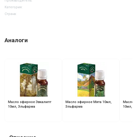
Производитель:
Категория:
Страна:
Аналоги
Масло эфирное Эвкалипт
Масло эфирное Мята 10мл,
Масло э
10мл, Эльфарма
Эльфарма
10мл, Э