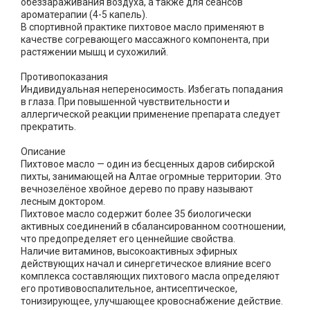
обеззараживания воздуха, а также для сеансов
ароматерапии (4-5 капель).
В спортивной практике пихтовое масло применяют в
качестве согревающего массажного компонента, при
растяжении мышц и сухожилий.
Противопоказания
Индивидуальная непереносимость. Избегать попадания
в глаза. При повышенной чувствительности и
аллергической реакции применение препарата следует
прекратить.
Описание
Пихтовое масло — один из бесценных даров сибирской
пихты, занимающей на Алтае огромные территории. Это
вечнозелёное хвойное дерево по праву называют
лесным доктором.
Пихтовое масло содержит более 35 биологически
активных соединений в сбалансированном соотношении,
что предопределяет его ценнейшие свойства.
Наличие витаминов, высокоактивных эфирных
действующих начал и синергетическое влияние всего
комплекса составляющих пихтового масла определяют
его противовоспалительное, антисептическое,
тонизирующее, улучшающее кровоснабжение действие.