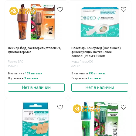
Леккер-Йод, раствор спиртовой 5%,
Пластырь Консумед (Consumed)
фломастер 5мл
фиксирующий на тканевой
основе1,25см х 500см
Леккер ЗАО
НордеПласт, ООО
РОССИЯ
ЛАТВИЯ
В наличии в
155 аптеках
В наличии в
156 аптеках
Под заказ в
3 аптеках
Под заказ в
2 аптеках
Нет в наличии
Нет в наличии