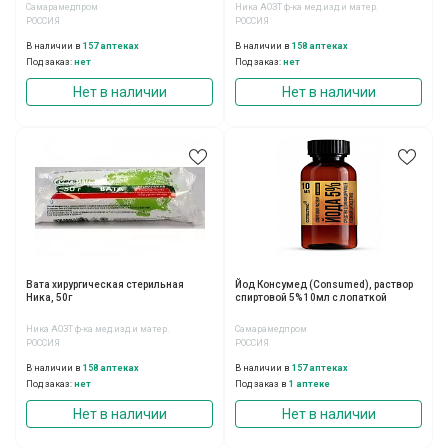
Самарамедпром
Ника АОЗТ ф-ка мед.изд.и матер.
РОССИЯ
РОССИЯ
В наличии в
157 аптеках
В наличии в
158 аптеках
Под заказ:
нет
Под заказ:
нет
Нет в наличии
Нет в наличии
Вата хирургическая стерильная
Йод Консумед (Consumed), раствор
Ника, 50г
спиртовой 5% 10мл с лопаткой
Ника АОЗТ ф-ка мед.изд.и матер.
Самарамедпром
РОССИЯ
РОССИЯ
В наличии в
158 аптеках
В наличии в
157 аптеках
Под заказ:
нет
Под заказ в
1 аптеке
Нет в наличии
Нет в наличии