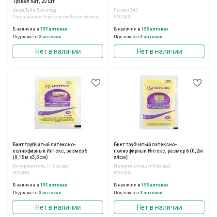
Трэвел Кит, 20 шт
ФармЛайн Лимитед
Леккер ЗАО
Соединенное Королевство Великобритании и Северной Ирландии
РОССИЯ
В наличии в
155 аптеках
В наличии в
155 аптеках
Под заказ в
3 аптеках
Под заказ в
3 аптеках
Нет в наличии
Нет в наличии
Бинт трубчатый латексно-
Бинт трубчатый латексно-
полиэфирный Интекс, размер 5
полиэфирный Интекс, размер 6 (0,2м
(0,15м х3,5см)
х4см)
Интертекстиль (г.Москва)
Интертекстиль (г.Москва)
РОССИЯ
РОССИЯ
В наличии в
155 аптеках
В наличии в
155 аптеках
Под заказ в
3 аптеках
Под заказ в
3 аптеках
Нет в наличии
Нет в наличии