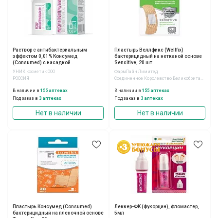
Раствор с антибактериальным
Пластырь Веллфикс (Wellfix)
эффектом 0,01% Консумед
бактерицидный на нетканой основе
(Consumed) с насадкой
Sensitive, 20 шт
распылителем, 150мл
УНИК косметик ООО
ФармЛайн Лимитед
РОССИЯ
Соединенное Королевство Великобритании и Северной Ирландии
В наличии в
155 аптеках
В наличии в
155 аптеках
Под заказ в
3 аптеках
Под заказ в
3 аптеках
Нет в наличии
Нет в наличии
Пластырь Консумед (Consumed)
Леккер-ФК (фукорцин), фломастер,
бактерицидный на пленочной основе
5мл