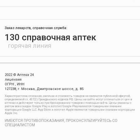
Заказ лекарств, справочная служба:
130 справочная аптек
горячая линия
2022 © Аптека 24
лицензия
ОГРН , ИНН
127238, г. Москва, Дмитровское шоссе, д. 85
Xарактеристики, описание, наличие и стоимость товаров не являются публичной офертой,
определяемой ст. 437(2) Гражданского кодекса РФ. Цены на сайте могут отличаться от цен в
аптеках и действуют только при бронировании товаров с помощью сайта. Цены указаны с
учётом всех скидок. Google Play и логотип Google Play являются товарными знаками
корпорации Google LLC. App Store и логотип Apple являются товарными знаками корпорации
Apple Inc.
ИМЕЮТСЯ ПРОТИВОПОКАЗАНИЯ, ПРОКОНСУЛЬТИРУЙТЕСЬ СО
СПЕЦИАЛИСТОМ