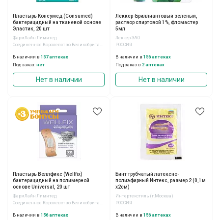
Пластырь Консумед (Consumed)
Леккер-Бриллиантовый зеленый,
бактерицидный на тканевой основе
раствор спиртовой 1%, фломастер
Эластик, 20 шт
5мл
ФармЛайн Лимитед
Леккер ЗАО
Соединенное Королевство Великобритании и Северной Ирландии
РОССИЯ
В наличии в
157 аптеках
В наличии в
156 аптеках
Под заказ:
нет
Под заказ в
2 аптеках
Нет в наличии
Нет в наличии
Пластырь Веллфикс (Wellfix)
Бинт трубчатый латексно-
бактерицидный на полимерной
полиэфирный Интекс, размер 2 (0,1м
основе Universal, 20 шт
х2см)
ФармЛайн Лимитед
Интертекстиль (г.Москва)
Соединенное Королевство Великобритании и Северной Ирландии
РОССИЯ
В наличии в
156 аптеках
В наличии в
156 аптеках