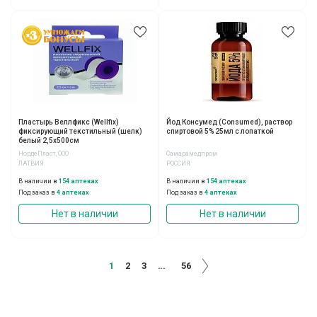
Пластырь Веллфикс (Wellfix)
Йод Консумед (Consumed), раствор
фиксирующий текстильный (шелк)
спиртовой 5% 25мл с лопаткой
белый 2,5х500см
НордеПласт, ООО
Самарамедпром
ЛАТВИЯ
РОССИЯ
В наличии в
154 аптеках
В наличии в
154 аптеках
Под заказ в
4 аптеках
Под заказ в
4 аптеках
Нет в наличии
Нет в наличии
1
2
3
...
56