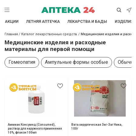
АКЦИИ
ЛЕТНЯЯ АПТЕЧКА
ЛЕКАРСТВА И БАДЫ
ИЗДЕЛИЯ 
Главная
/
Каталог лекарственных средств
/
Медицинские изделия и расход
Медицинские изделия и расходные
материалы для первой помощи
Гомеопатия
Ампульные формы особые
Обычна
Аммиак Консумед (Consumed),
Вата хирургическая Зиг-Заг Ника,
раствор для наружного применения
100г
10%, флакон 100мл