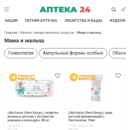
АКЦИИ
ЛЕТНЯЯ АПТЕЧКА
ЛЕКАРСТВА И БАДЫ
ИЗДЕЛИЯ 
Главная
/
Каталог лекарственных средств
/
Мама и малыш
Мама и малыш
Гомеопатия
Ампульные формы особые
Обычна
Little hands (Литл Хэндс), салфетки
Little hands (Литл Хэндс), крем
влажные детские с экстрактом
детский увлажняющий с
ромашки и календулы, 80 шт
Пантенолом, 75мл
Гранд А.В.
УНИК косметик ООО
РОССИЯ
РОССИЯ