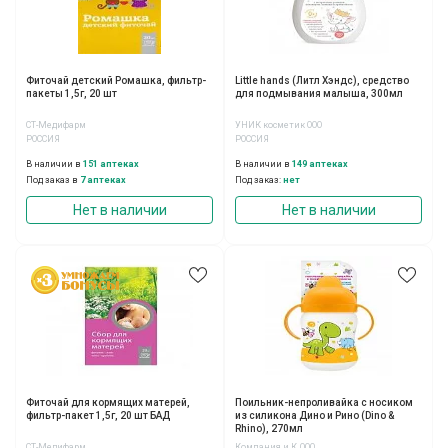
Фиточай детский Ромашка, фильтр-
Little hands (Литл Хэндс), средство
пакеты 1,5г, 20 шт
для подмывания малыша, 300мл
СТ-Медифарм
УНИК косметик ООО
РОССИЯ
РОССИЯ
В наличии в
151 аптеках
В наличии в
149 аптеках
Под заказ в
7 аптеках
Под заказ:
нет
Нет в наличии
Нет в наличии
Фиточай для кормящих матерей,
Поильник-непроливайка с носиком
фильтр-пакет 1,5г, 20 шт БАД
из силикона Дино и Рино (Dino &
Rhino), 270мл
СТ-Медифарм
Компания и К, ООО