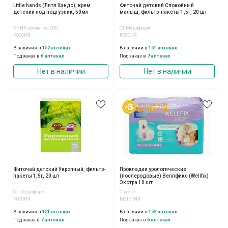
Little hands (Литл Хэндс), крем
Фиточай детский Спокойный
детский под подгузник, 50мл
малыш, фильтр-пакеты 1,5г, 20 шт
УНИК косметик ООО
СТ-Медифарм
РОССИЯ
РОССИЯ
В наличии в
152 аптеках
В наличии в
151 аптеках
Под заказ в
6 аптеках
Под заказ в
7 аптеках
Нет в наличии
Нет в наличии
Фиточай детский Укропный, фильтр-
Прокладки урологические
пакеты 1,5г, 20 шт
(послеродовые) Веллфикс (Wellfix)
Экстра 10 шт
Ст.-Медифарм
Онтекс
РОССИЯ
БЕЛЬГИЯ
В наличии в
151 аптеках
В наличии в
152 аптеках
Под заказ в
7 аптеках
Под заказ в
6 аптеках