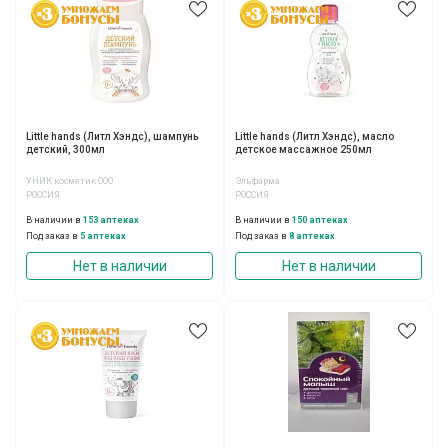
Little hands (Литл Хэндс), шампунь
Little hands (Литл Хэндс), масло
детский, 300мл
детское массажное 250мл
УНИК косметик ООО
Эльфарма
РОССИЯ
РОССИЯ
В наличии в
153 аптеках
В наличии в
150 аптеках
Под заказ в
5 аптеках
Под заказ в
8 аптеках
Нет в наличии
Нет в наличии