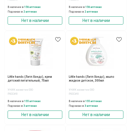
В наличии в
156 аптеках
В наличии в
156 аптеках
Под заказ в
2 аптеках
Под заказ в
2 аптеках
Нет в наличии
Нет в наличии
Little hands (Литл Хэндс), крем
Little hands (Литл Хэндс), мыло
детский питательный, 75мл
жидкое детское, 300мл
УНИК косметик ООО
УНИК косметик ООО
РОССИЯ
РОССИЯ
В наличии в
155 аптеках
В наличии в
155 аптеках
Под заказ в
3 аптеках
Под заказ в
3 аптеках
Нет в наличии
Нет в наличии