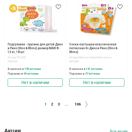
Подгузники - трусики для детей Дино
Соска-пустышка классическая
и Рино (Dino & Rhino) размер MAXI 8-
латексная 0+ Дино и Рино (Dino &
13 кг, 18 шт
Rhino)
Онтэкс РУ, ООО
Ningbo Beierxin baby Accessories
РОССИЯ
КИТАЙ
В наличии в
134 аптеках
В наличии в
131 аптеках
Под заказ в
24 аптеках
Под заказ в
27 аптеках
Нет в наличии
Нет в наличии
1
2
3
...
106
Акции
Все акции