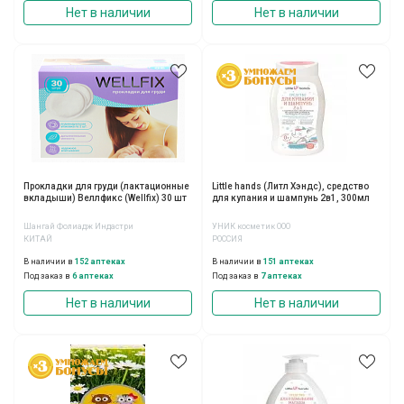
Нет в наличии
Нет в наличии
Прокладки для груди (лактационные
Little hands (Литл Хэндс), средство
вкладыши) Веллфикс (Wellfix) 30 шт
для купания и шампунь 2в1, 300мл
Шангай Фолиадж Индастри
УНИК косметик ООО
КИТАЙ
РОССИЯ
В наличии в
152 аптеках
В наличии в
151 аптеках
Под заказ в
6 аптеках
Под заказ в
7 аптеках
Нет в наличии
Нет в наличии