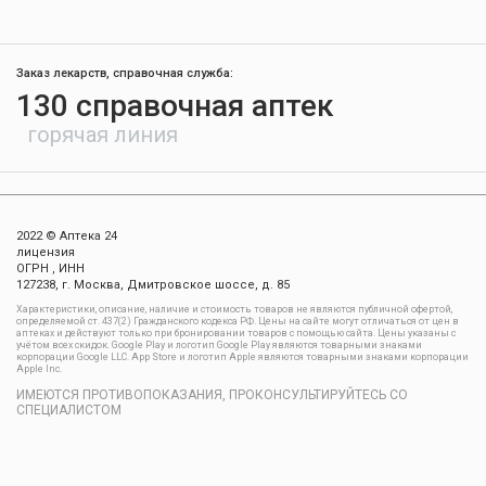
Заказ лекарств, справочная служба:
130 справочная аптек
горячая линия
2022 © Аптека 24
лицензия
ОГРН , ИНН
127238, г. Москва, Дмитровское шоссе, д. 85
Xарактеристики, описание, наличие и стоимость товаров не являются публичной офертой,
определяемой ст. 437(2) Гражданского кодекса РФ. Цены на сайте могут отличаться от цен в
аптеках и действуют только при бронировании товаров с помощью сайта. Цены указаны с
учётом всех скидок. Google Play и логотип Google Play являются товарными знаками
корпорации Google LLC. App Store и логотип Apple являются товарными знаками корпорации
Apple Inc.
ИМЕЮТСЯ ПРОТИВОПОКАЗАНИЯ, ПРОКОНСУЛЬТИРУЙТЕСЬ СО
СПЕЦИАЛИСТОМ