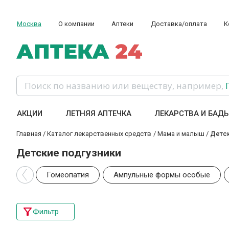
Москва
О компании
Аптеки
Доставка/оплата
К
Поиск по названию или веществу, например,
АКЦИИ
ЛЕТНЯЯ АПТЕЧКА
ЛЕКАРСТВА И БАД
Главная
/
Каталог лекарственных средств
/
Мама и малыш
/
Детск
Детские подгузники
Гомеопатия
Ампульные формы особые
Фильтр