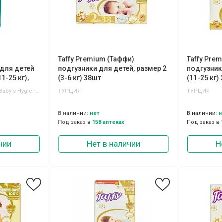
Taffy Premium (Таффи)
Taffy Pre
 для детей
подгузники для детей, размер 2
подгузник
1-25 кг),
(3-6 кг) 38шт
(11-25 кг)
Quanzhou Tianjiao Lady & Baby's Hygiene Supply Co.,Ltd
ТУРЦИЯ
ТУРЦИЯ
В наличии:
нет
В наличии:
н
Под заказ в
158 аптеках
Под заказ в
чии
Нет в наличии
Н