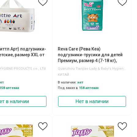
 (Литтл Арт) подгузники-
Reva Care (Рева Кеа)
етские, размер XXL от
подгузники-трусики для детей
Премиум, размер 4 (7-18 кг),
44шт
HYGIENE PRODUCTS co., LTd.
Quanzhou Tianjiao Lady & Baby's Hygiene Supply Co.,Ltd
КИТАЙ
ет
В наличии:
нет
158 аптеках
Под заказ в
158 аптеках
ет в наличии
Нет в наличии