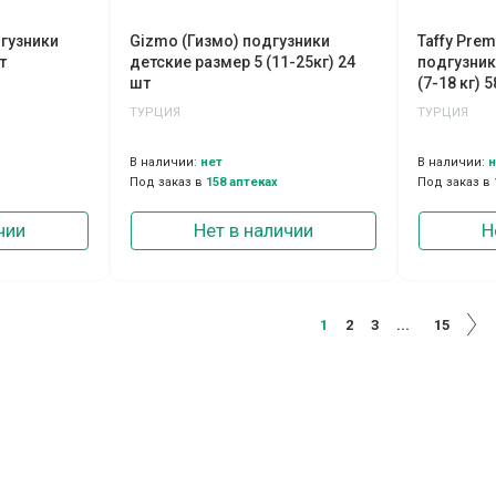
дгузники
Gizmo (Гизмо) подгузники
Taffy Pre
т
детские размер 5 (11-25кг) 24
подгузник
шт
(7-18 кг) 
ТУРЦИЯ
ТУРЦИЯ
В наличии:
нет
В наличии:
н
Под заказ в
158 аптеках
Под заказ в
чии
Нет в наличии
Н
1
2
3
...
15