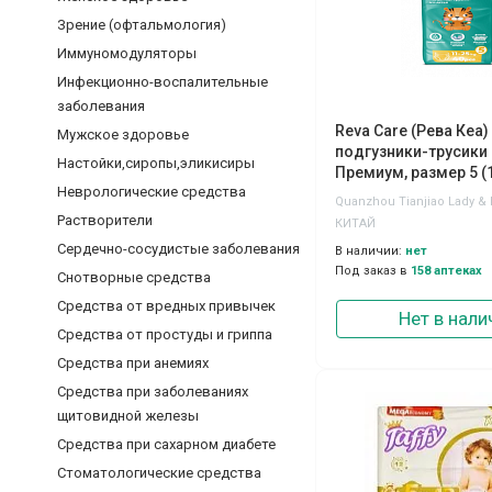
Зрение (офтальмология)
Иммуномодуляторы
Инфекционно-воспалительные
заболевания
Reva Care (Рева Кеа)
Мужское здоровье
подгузники-трусики
Настойки,сиропы,эликисиры
Премиум, размер 5 (1
Неврологические средства
40шт
Растворители
КИТАЙ
Сердечно-сосудистые заболевания
В наличии:
нет
Под заказ в
158 аптеках
Снотворные средства
Средства от вредных привычек
Нет в нали
Средства от простуды и гриппа
Средства при анемиях
Средства при заболеваниях
щитовидной железы
Средства при сахарном диабете
Стоматологические средства