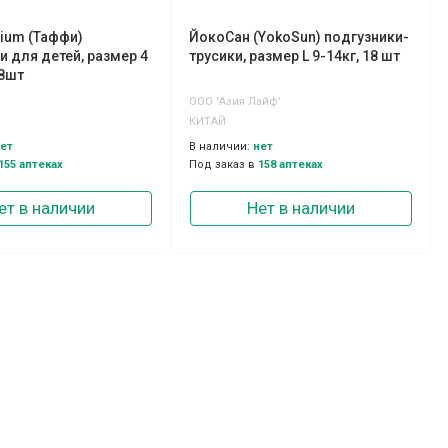
mium (Таффи)
ЙокоСан (YokoSun) подгузники-
и для детей, размер 4
трусики, размер L 9-14кг, 18 шт
58шт
ООО 'Азия Лайф'
КИТАЙ
ет
В наличии:
нет
155 аптеках
Под заказ в
158 аптеках
ет в наличии
Нет в наличии