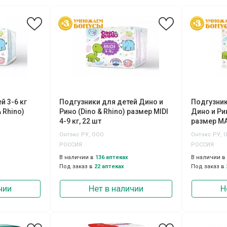
й 3-6 кг
Подгузники для детей Дино и
Подгузник
 Rhino)
Рино (Dino & Rhino) размер MIDI
Дино и Рин
4-9 кг, 22 шт
размер MAX
Онтэкс РУ, ООО
Онтэкс РУ, 
РОССИЯ
РОССИЯ
В наличии в
136 аптеках
В наличии в
Под заказ в
22 аптеках
Под заказ в
чии
Нет в наличии
Н