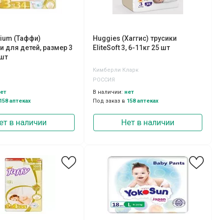
mium (Таффи)
Huggies (Хаггис) трусики
и для детей, размер 3
EliteSoft 3, 6-11кг 25 шт
4шт
Кимберли Кларк
РОССИЯ
ет
В наличии:
нет
158 аптеках
Под заказ в
158 аптеках
ет в наличии
Нет в наличии