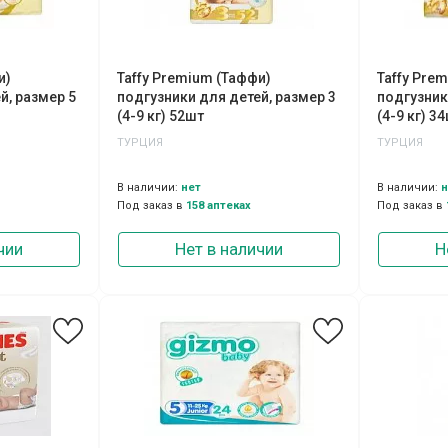
и)
Taffy Premium (Таффи)
Taffy Pre
й, размер 5
подгузники для детей, размер 3
подгузник
(4-9 кг) 52шт
(4-9 кг) 3
ТУРЦИЯ
ТУРЦИЯ
В наличии:
нет
В наличии:
н
Под заказ в
158 аптеках
Под заказ в
чии
Нет в наличии
Н