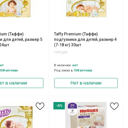
mium (Таффи)
Taffy Premium (Таффи)
и для детей, размер 5
подгузники для детей, размер 4
 24шт
(7-18 кг) 30шт
ТУРЦИЯ
ет
В наличии:
нет
158 аптеках
Под заказ в
158 аптеках
ет в наличии
Нет в наличии
-5%