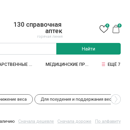
130 справочная
0
0
аптек
горячая линия
Найти
АРСТВЕННЫЕ ...
МЕДИЦИНСКИЕ ПР...
ЕЩЁ 7
нижение веса
Для похудения и поддержания веса
наличию
Сначала дешевле
Сначала дороже
По алфавиту