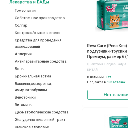
Лекарства и БАДы
Гомеопатия
Собственное производство
Солгар
Контроль/снижение веса
Средства для проведения
Reva Care (Рева Кеа)
исследований
подгузники-трусики
Аллергия
Премиум, размер 6 (1
Антипаразитарные средства
38шт
Боль
КИТАЙ
Бронхиальная астма
В наличии:
нет
Под заказ в
158 аптеках
Вакцины,сыворотки,
иммуноглобулины
Нет в нали
Венотоники
Витамины
Дерматологические средства
Желудочно-кишечный тракт
Женское здоровье