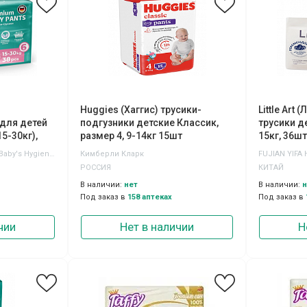
Huggies (Хаггис) трусики-
Little Art
 для детей
подгузники детские Классик,
трусики д
5-30кг),
размер 4, 9-14кг 15шт
15кг, 36шт
Quanzhou Tianjiao Lady & Baby's Hygiene Supply Co.,Ltd
Кимберли Кларк
FUJIAN YIFA 
РОССИЯ
КИТАЙ
В наличии:
нет
В наличии:
н
Под заказ в
158 аптеках
Под заказ в
чии
Нет в наличии
Н