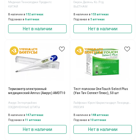
Медикал Текнолоджи Продактс
Омрон Далянь Ко. Лтд.
КИТАЙ
ВЬЕТНАМ
В наличии в
152 аптеках
В наличии в
153 аптеках
Под заказ в
6 аптеках
Под заказ в
5 аптеках
Нет в наличии
Нет в наличии
Термометр электронный
Тест-полоски OneTouch Select Plus
медицинский Amrus (Амрус) AMDT10
(Уан Тач Селект Плюс), 50 шт
Амрус Энтерпрайзес
Лайфскан Юроп/Фармстандарт Лексредства ОАО
СОЕДИНЕННЫЕ ШТАТЫ
РОССИЯ
В наличии в
147 аптеках
В наличии в
148 аптеках
Под заказ в
11 аптеках
Под заказ в
10 аптеках
Нет в наличии
Нет в наличии