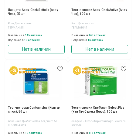
Ланцеты Accu-Chek Softclix (Акку-
Тест-полоски Accu-Chek Active (Акку-
Чек), 25 шт
Чек), 100 шт
Рош Диагностикс
Рош Диагностикс
ГЕРМАНИЯ
ГЕРМАНИЯ
В наличии в
145 аптеках
В наличии в
143 аптеках
Под заказ в
13 аптеках
Под заказ в
15 аптеках
Нет в наличии
Нет в наличии
Тест-полоски Contour plus (Контур
Тест-полоски OneTouch Select Plus
плюс), 50 шт
(Уан Тач Селект Плюс), 100 шт
Асцензия Диабитис Кеа Холдингс АГ
Лайфскан Юроп/Фармстандарт Лексредства ОАО
ШВЕЙЦАРИЯ
РОССИЯ
В наличии в
137 аптеках
В наличии в
118 аптеках