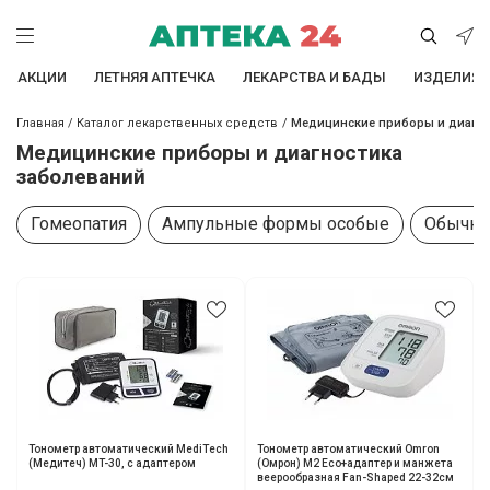
АКЦИИ
ЛЕТНЯЯ АПТЕЧКА
ЛЕКАРСТВА И БАДЫ
ИЗДЕЛИЯ 
Главная
/
Каталог лекарственных средств
/
Медицинские приборы и диагно
Медицинские приборы и диагностика
заболеваний
Гомеопатия
Ампульные формы особые
Обычна
Тонометр автоматический MediTech
Тонометр автоматический Omron
(Медитеч) MT-30, с адаптером
(Омрон) M2 Eco+адаптер и манжета
веерообразная Fan-Shaped 22-32см