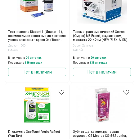
Тест-полоски Diacont 1 (Диаконт1),
Тонометр автоматический Omron
совместимые с системами контроля
(Омрон) M3 Expert, с адаптером,
уровня глюкозы в крови OneTouch
манжета 22-42см (HEM 7154-ALRU)
Select Simple, 50шт
Диаконт, ООО
Омрон Хелскеа
РОССИЯ
КИТАЙ
В наличии в
20 аптеках
В наличии в
20 аптеках
Под заказ в
138 аптеках
Под заказ в
138 аптеках
Нет в наличии
Нет в наличии
Глюкометр OneTouch Verio Reflect
Зубная щетка электрическая
(Уан Тач)
звуковая CS Medica CS-562 Junior,