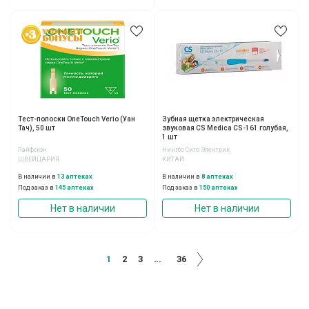
Тест-полоски OneTouch Verio (Уан
Зубная щетка электрическая
Тач), 50 шт
звуковая CS Medica CS-161 голубая,
1 шт
Лайфскэн
Нингбо Сиго Электрик
ШВЕЙЦАРИЯ
КИТАЙ
В наличии в
13 аптеках
В наличии в
8 аптеках
Под заказ в
145 аптеках
Под заказ в
150 аптеках
Нет в наличии
Нет в наличии
1
2
3
...
36