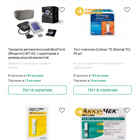
Тонометр автоматический MediTech
Тест-полоски Contour TS (Контур ТС),
(Медитеч) МТ-50, с адаптером и
50 шт
универсальной манжетой
Медикал Текнолоджи Продактс
Асцензия Диабитис Кеа Холдингс АГ
КИТАЙ
ШВЕЙЦАРИЯ
В наличии в
145 аптеках
В наличии в
142 аптеках
Под заказ в
13 аптеках
Под заказ в
16 аптеках
Нет в наличии
Нет в наличии