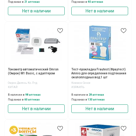
Под заказ в
21 аптеках
Под заказ в
40 аптеках
Нет в наличии
Нет в наличии
Тонометр автоматический Omron
Тест-прокладка Frautest (Фраутест)
(Омрон) M1 Basic, с адаптером
Amnio для определения подтекания
околоплодных вод 1 шт
Омрон Далянь Ко. Лтд.
Коммон Сенсе
КИТАЙ
ИЗРАИЛЬ
В наличии в
98 аптеках
В наличии в
28 аптеках
Под заказ в
60 аптеках
Под заказ в
130 аптеках
Нет в наличии
Нет в наличии