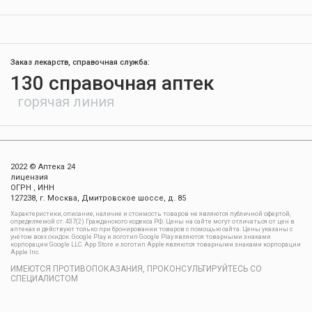
Заказ лекарств, справочная служба:
130 справочная аптек
горячая линия
2022 © Аптека 24
лицензия
ОГРН , ИНН
127238, г. Москва, Дмитровское шоссе, д. 85
Xарактеристики, описание, наличие и стоимость товаров не являются публичной офертой,
определяемой ст. 437(2) Гражданского кодекса РФ. Цены на сайте могут отличаться от цен в
аптеках и действуют только при бронировании товаров с помощью сайта. Цены указаны с
учётом всех скидок. Google Play и логотип Google Play являются товарными знаками
корпорации Google LLC. App Store и логотип Apple являются товарными знаками корпорации
Apple Inc.
ИМЕЮТСЯ ПРОТИВОПОКАЗАНИЯ, ПРОКОНСУЛЬТИРУЙТЕСЬ СО
СПЕЦИАЛИСТОМ