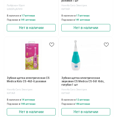
розовая 1 шт
Лайфскан Юроп
Нингбо Сиго Электрик
ШВЕЙЦАРИЯ
КИТАЙ
В наличии в
17 аптеках
В наличии в
17 аптеках
Под заказ в
141 аптеках
Под заказ в
141 аптеках
Нет в наличии
Нет в наличии
Зубная щетка электрическая CS
Зубная щетка электрическая
Medica Kids CS-463-G розовая
звуковая CS Medica CS-561 Kids,
голубая 1 шт
Нингбо Сиго Электрик
Нингбо Сиго Электрик
КИТАЙ
КИТАЙ
В наличии в
14 аптеках
В наличии в
12 аптеках
Под заказ в
144 аптеках
Под заказ в
146 аптеках
Нет в наличии
Нет в наличии